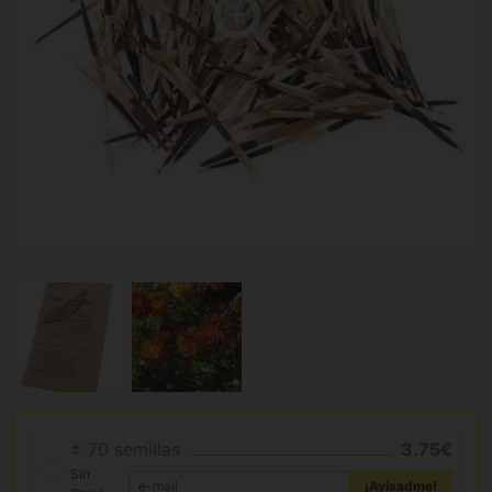
± 70 semillas
3.75€
Sin
¡Avisadme!