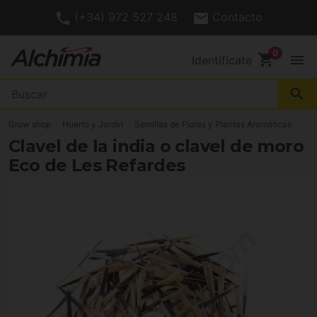
(+34) 972 527 248
Contacto
shopping_cart
menu
Identifícate
search
Grow shop
Huerto y Jardín
Semillas de Flores y Plantas Aromáticas
Clavel de la india o clavel de moro
Eco de Les Refardes