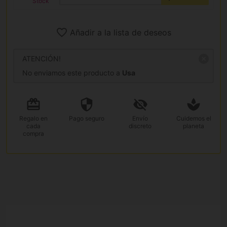
Stock
Añadir a la lista de deseos
ATENCIÓN!
No enviamos este producto a
Usa
Regalo
en
Pago
seguro
Envío
Cuidemos el
cada
discreto
planeta
compra