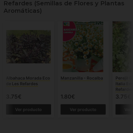
Refardes (Semillas de Flores y Plantas
Aromáticas)
Albahaca Morada Eco
Manzanilla - Rocalba
Perejil 
de Les Refardes
Italia Ec
Refarde
3.75€
1.80€
3.75€
Ver producto
Ver producto
Ver