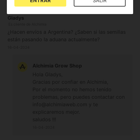
ENTRAR
SALIR
Gladys
Es cliente de Alchimia
¿Hacen envíos a Argentina? ¿Saben si las semillas
están pasando la aduana actualmente?
16-04-2024
Alchimia Grow Shop
Hola Gladys,
Gracias por confiar en Alchimia,
Por el momento no hemos tenido
problemas, pero puedes contactar con
info@alchimiaweb.com y te
explicaremos mejor.
saludos !!!
16-04-2024