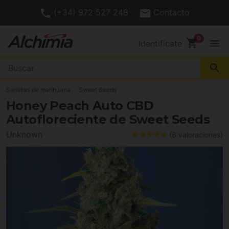
(+34) 972 527 248
Contacto
shopping_cart
menu
Identifícate
search
Semillas de marihuana
Sweet Seeds
Honey Peach Auto CBD
Autofloreciente de Sweet Seeds
Unknown
(6 valoraciones)