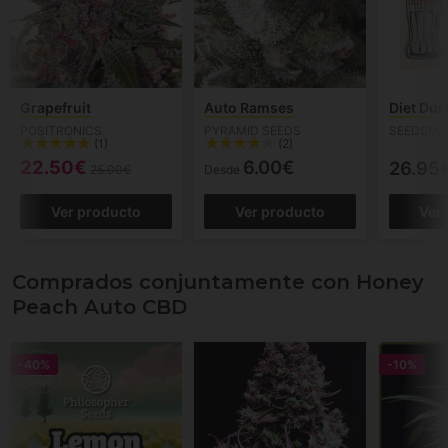
Grapefruit
Auto Ramses
Diet Dur
POSITRONICS
PYRAMID SEEDS
SEEDSMA
(1)
(2)
22.50€
6.00€
26.95
25.00€
Desde
Ver producto
Ver producto
Ver
Comprados conjuntamente con Honey
Peach Auto CBD
-40%
-10%