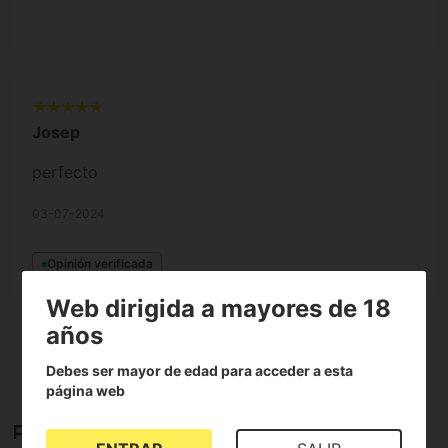
Josep
perfecto
03-07-2024
Opinión verificada
Web dirigida a mayores de 18
años
Debes ser mayor de edad para acceder a esta
Mostrar todos los idiomas (6)
página web
Preguntas y respuestas