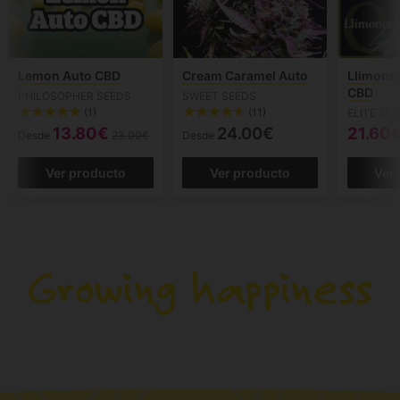
Lemon Auto CBD
Cream Caramel Auto
Llimonet
CBD
PHILOSOPHER SEEDS
SWEET SEEDS
(1)
(11)
ELITE SE
13.80€
24.00€
21.60
Desde
23.00€
Desde
Ver producto
Ver producto
Ver