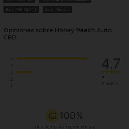
Ratio THC:CBD 1:1
Sabor Afrutado
Opiniones sobre Honey Peach Auto
CBD
4.7
5
4
3
6
2
Reseñas
1
100%
de clientes lo recomiendan