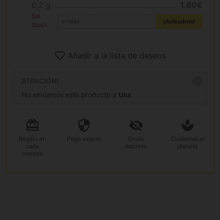
0,2 g
1.80€
Sin
¡Avisadme!
Stock
Añadir a la lista de deseos
ATENCIÓN!
No enviamos este producto a
Usa
Regalo
en
Pago
seguro
Envío
Cuidemos el
cada
discreto
planeta
compra