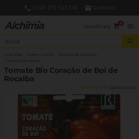
(+34) 972 527 248
Contacto
shopping_cart
menu
Identifícate
search
Grow shop
Huerto y Jardín
Semillas de hortalizas
Semillas de tomate
Tomate Bio Coração de Boi de
Rocalba
(1 valoraciones)