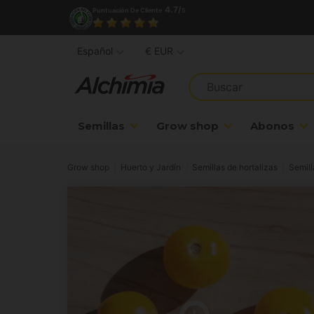
4.7/
Puntuación De Cliente
5
Español
€ EUR
Semillas
Grow shop
Abonos
Grow shop
Huerto y Jardín
Semillas de hortalizas
Semill