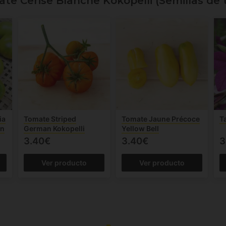
te Cerise Blanche Kokopelli (Semillas de
ia
Tomate Striped
Tomate Jaune Précoce
T
en
German Kokopelli
Yellow Bell
3.40€
3.40€
3
Ver producto
Ver producto