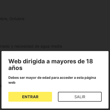
mbre, Octubre
drenado y necesidad de agua media
Web dirigida a mayores de 18
años
Debes ser mayor de edad para acceder a esta página
web
lanche Kokopelli
ENTRAR
SALIR