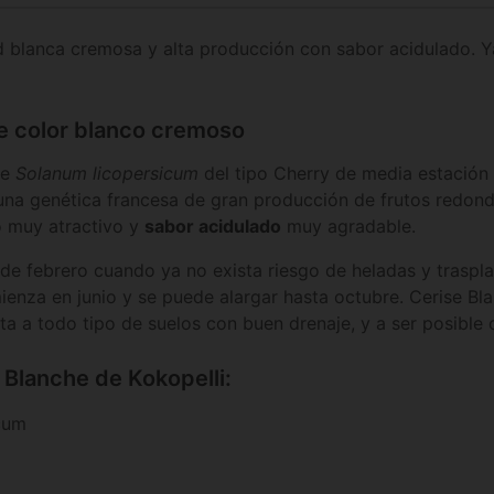
d blanca cremosa y alta producción con sabor acidulado. Ya
e color blanco cremoso
de
Solanum licopersicum
del tipo Cherry de media estación 
 una genética francesa de gran producción de frutos redon
o muy atractivo y
sabor acidulado
muy agradable.
 de febrero cuando ya no exista riesgo de heladas y traspla
enza en junio y se puede alargar hasta octubre. Cerise Bla
a a todo tipo de suelos con buen drenaje, y a ser posible 
 Blanche de Kokopelli:
cum