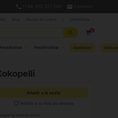
(+34) 972 527 248
Contacto
tlet
Blog
Manual de cultivo
|
Identifícate
search
shopping_cart
Headshop
Healthshop
Outdoor
Indoo
okopelli
Añadir a la cesta
Añadir a la lista de deseos
 según la zona de envío.