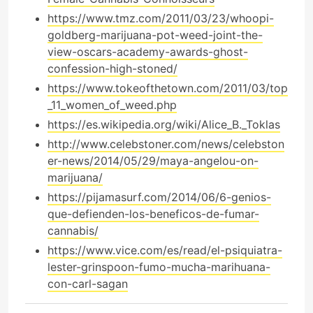
https://www.tmz.com/2011/03/23/whoopi-
goldberg-marijuana-pot-weed-joint-the-
view-oscars-academy-awards-ghost-
confession-high-stoned/
https://www.tokeofthetown.com/2011/03/top
_11_women_of_weed.php
https://es.wikipedia.org/wiki/Alice_B._Toklas
http://www.celebstoner.com/news/celebston
er-news/2014/05/29/maya-angelou-on-
marijuana/
https://pijamasurf.com/2014/06/6-genios-
que-defienden-los-beneficos-de-fumar-
cannabis/
https://www.vice.com/es/read/el-psiquiatra-
lester-grinspoon-fumo-mucha-marihuana-
con-carl-sagan