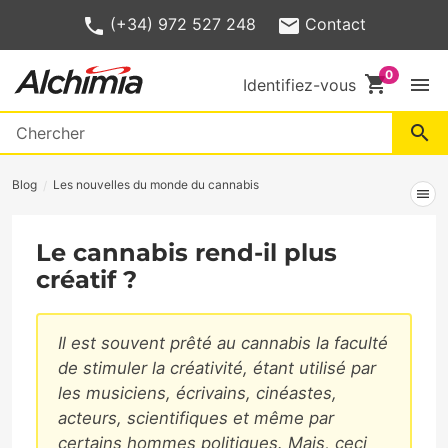
(+34) 972 527 248
Contact
shopping_cart
menu
Identifiez-vous
search
Blog
Les nouvelles du monde du cannabis
menu
Le cannabis rend-il plus
créatif ?
Il est souvent prêté au cannabis la faculté
de stimuler la créativité, étant utilisé par
les musiciens, écrivains, cinéastes,
acteurs, scientifiques et même par
certains hommes politiques. Mais, ceci