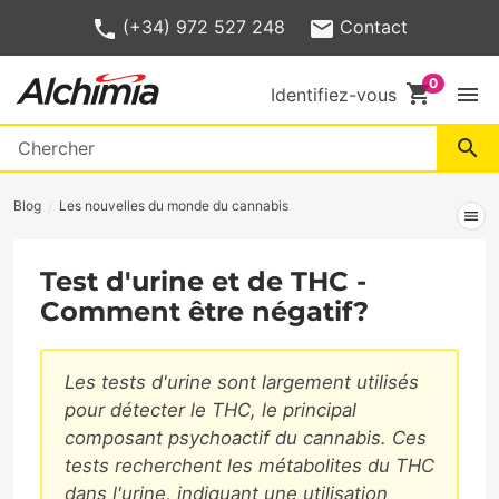
(+34) 972 527 248
Contact
shopping_cart
menu
Identifiez-vous
search
Blog
Les nouvelles du monde du cannabis
menu
Test d'urine et de THC -
Comment être négatif?
Les tests d'urine sont largement utilisés
pour détecter le THC, le principal
composant psychoactif du cannabis. Ces
tests recherchent les métabolites du THC
dans l'urine, indiquant une utilisation