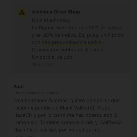
Alchimia Grow Shop
Hola Muchomay,
La Ripper Haze tiene un 80% de sativa
y un 20% de índica. Es, pues, un híbrido
con
alta predominancia sativa
.
Gracias por confiar en Alchimia.
Un cordial saludo.
25-04-2014
Saúl
Ha comprado este artículo
hola hermanos fumetas, quiero compartir que
recibí mi pedido de Black Valley(3), Ripper
Haze(3) y por lo tanto me han obsequiado 2
Lemon Ice. Tambien compre Shark y California
Hash Plant. asi que por mi pedido me
obsequiaron tambien 2 Jack el Frutero y 2