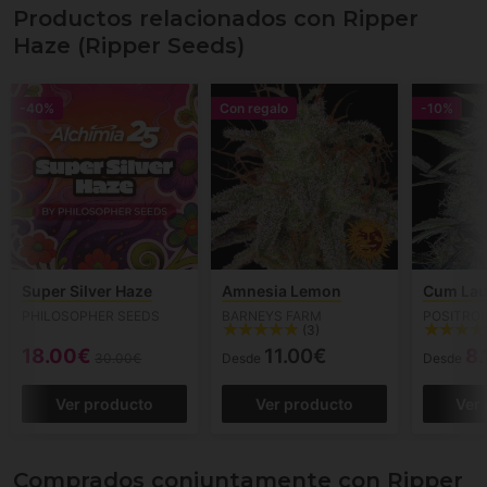
Productos relacionados con Ripper
Haze (Ripper Seeds)
-40%
Con regalo
-10%
Super Silver Haze
Amnesia Lemon
Cum La
PHILOSOPHER SEEDS
BARNEYS FARM
POSITRO
(3)
18.00€
11.00€
8.
30.00€
Desde
Desde
Ver producto
Ver producto
Ver
Comprados conjuntamente con Ripper