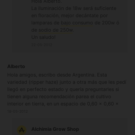
Hola Alberto.
La iluminación de 18w será suficiente
en floración, mejor decántate por
lamparas de
bajo consumo
de 200w ó
de
sodio de 250w
.
Un saludo!
22-05-2012
Alberto
Hola amigos, escribo desde Argentina. Esta
variedad (ripper haze) junto a otra más que les pedí
llegó en perfecto estado y quería preguntarles si
tienen alguna recomendación parea el cultivo
interior en tierra, en un espacio de 0,60 x 0,60 x
1,70m de alto aprox. ya que desconozco la
18-05-2012
estructura de esta planta y además está por venir el
invierno. Cuento con 2 lamparas fluorecentes de
Alchimia Grow Shop
bajo consumo de 18 w y un reflector con luz