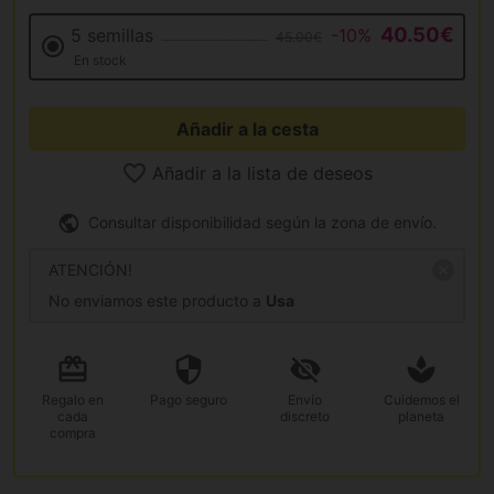
40.50€
5 semillas
-10%
45.00€
En stock
Añadir a la cesta
Añadir a la lista de deseos
Consultar disponibilidad según la zona de envío.
ATENCIÓN!
No enviamos este producto a
Usa
Regalo
en
Pago
seguro
Envío
Cuidemos el
cada
discreto
planeta
compra