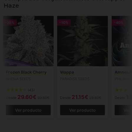
Haze
-25%
-10%
-40%
Frozen Black Cherry
Wappa
Amnesik
ANESIA SEEDS
PARADISE SEEDS
PHILOSO
(43)
29.60€
21.15€
1
Desde
39.50€
Desde
23.50€
Desde
Ver producto
Ver producto
Ver