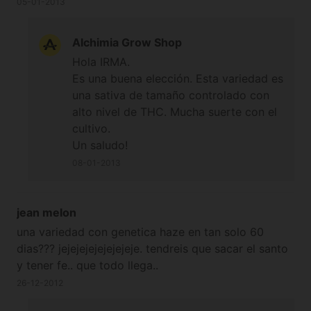
05-01-2013
Alchimia Grow Shop
Hola IRMA.
Es una buena elección. Esta variedad es
una sativa de tamaño controlado con
alto nivel de THC. Mucha suerte con el
cultivo.
Un saludo!
08-01-2013
jean melon
una variedad con genetica haze en tan solo 60
dias??? jejejejejejejejeje. tendreis que sacar el santo
y tener fe.. que todo llega..
26-12-2012