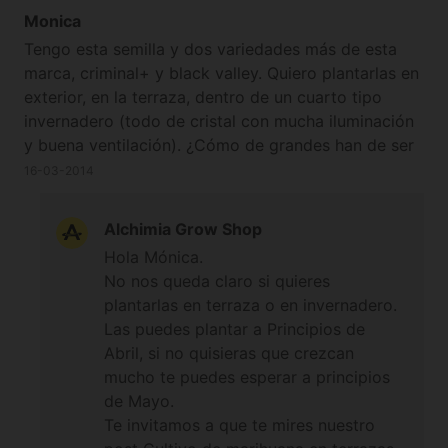
Monica
Tengo esta semilla y dos variedades más de esta
marca, criminal+ y black valley. Quiero plantarlas en
exterior, en la terraza, dentro de un cuarto tipo
invernadero (todo de cristal con mucha iluminación
y buena ventilación). ¿Cómo de grandes han de ser
las macetas? ¿Las tres se deben plantar ahora con
16-03-2014
la primavera? ¿o debo esperar a finales de abril /
principios de mayo? Un saludo y gracias.
Alchimia Grow Shop
Hola Mónica.
No nos queda claro si quieres
plantarlas en terraza o en invernadero.
Las puedes plantar a Principios de
Abril, si no quisieras que crezcan
mucho te puedes esperar a principios
de Mayo.
Te invitamos a que te mires nuestro