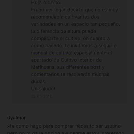
Hola Alberto.
alógena de 150 w. Todavía no se como voy a hacer
En primer lugar decirte que no es muy
con la ventilación y el olor si es que lo hay. la otra
recomendable cultivar las dos
variedad a cultivar es bubble gummer. Si puedo, voy
variedades en un espacio tan pequeño,
a cultivar juntas a las dos. Gracias !!
la diferencia de altura puede
complicarte el cultivo, en cuanto a
como hacerlo, te invitamos a seguir el
manual de cultivo
, especialmente el
apartado de
Cultivo interior de
Marihuana
, sus diferentes post y
comentarios te resolverán muchas
dudas.
Un saludo!
22-05-2012
dyalmar
xfa como hago para comprar necesito ser usuario
pero no m da la opcion ayudenme estoy interesado