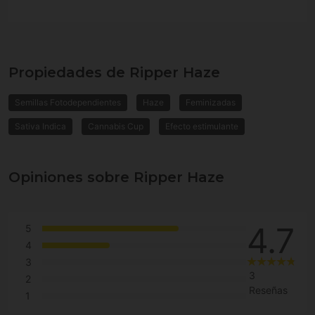
Propiedades de Ripper Haze
Semillas Fotodependientes
Haze
Feminizadas
Sativa Indica
Cannabis Cup
Efecto estimulante
Opiniones sobre Ripper Haze
4.7
5
4
3
3
2
Reseñas
1