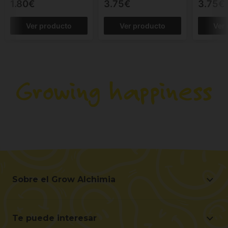
1.80€
3.75€
3.75€
Ver producto
Ver producto
Ver
Sobre el Grow Alchimia
Sobre el Grow Alchimia
Situación y Contacto
Te puede interesar
Ayúdanos a mejorar