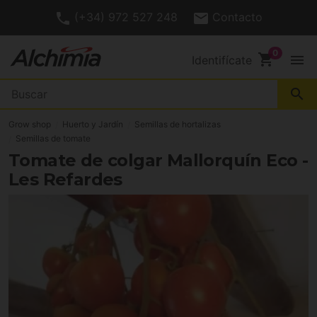
(+34) 972 527 248
Contacto
shopping_cart
menu
Identifícate
search
Grow shop
Huerto y Jardín
Semillas de hortalizas
Semillas de tomate
Tomate de colgar Mallorquín Eco -
Les Refardes