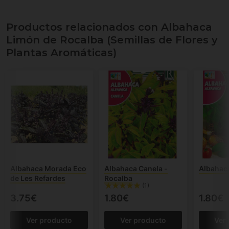
Productos relacionados con Albahaca
Limón de Rocalba (Semillas de Flores y
Plantas Aromáticas)
Albahaca Morada Eco
Albahaca Canela -
Albahac
de Les Refardes
Rocalba
(1)
3.75€
1.80€
1.80€
Ver producto
Ver producto
Ver