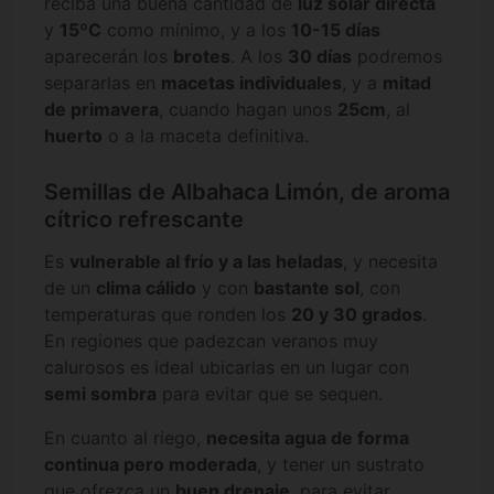
reciba una buena cantidad de
luz solar directa
y
15ºC
como mínimo, y a los
10-15 días
aparecerán los
brotes
. A los
30 días
podremos
separarlas en
macetas individuales
, y a
mitad
de primavera
, cuando hagan unos
25cm
, al
huerto
o a la maceta definitiva.
Semillas de Albahaca Limón, de aroma
cítrico refrescante
Es
vulnerable al frío y a las heladas
, y necesita
de un
clima cálido
y con
bastante sol
, con
temperaturas que ronden los
20 y 30 grados
.
En regiones que padezcan veranos muy
calurosos es ideal ubicarlas en un lugar con
semi sombra
para evitar que se sequen.
En cuanto al riego,
necesita agua de forma
continua pero moderada
, y tener un sustrato
que ofrezca un
buen drenaje
, para evitar