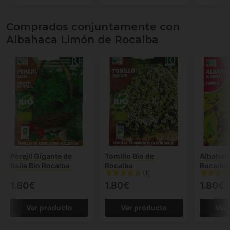
Comprados conjuntamente con
Albahaca Limón de Rocalba
Perejil Gigante de
Tomillo Bio de
Albahaca
Italia Bio Rocalba
Rocalba
Rocalba
(1)
1.80€
1.80€
1.80€
Ver producto
Ver producto
Ver