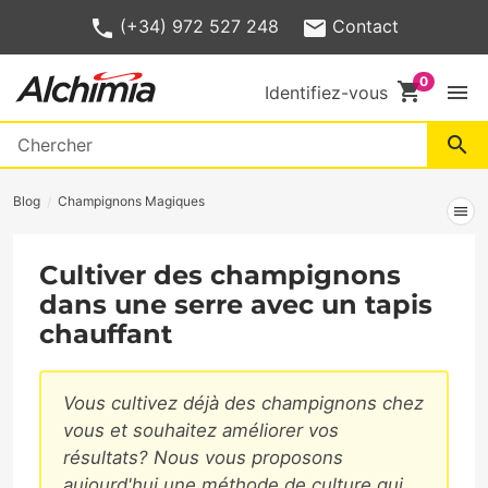
(+34) 972 527 248
Contact
shopping_cart
menu
Identifiez-vous
search
Blog
Champignons Magiques
menu
Cultiver des champignons
dans une serre avec un tapis
chauffant
Vous cultivez déjà des champignons chez
vous et souhaitez améliorer vos
résultats? Nous vous proposons
aujourd'hui une méthode de culture qui