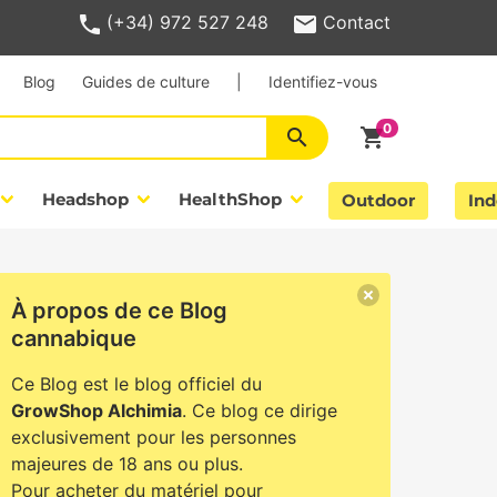
(+34) 972 527 248
Contact
Blog
Guides de culture
|
Identifiez-vous
search
shopping_cart
Headshop
HealthShop
Outdoor
Ind
À propos de ce Blog
cannabique
Ce Blog est le blog officiel du
GrowShop Alchimia
. Ce blog ce dirige
exclusivement pour les personnes
majeures de 18 ans ou plus.
Pour acheter du matériel pour