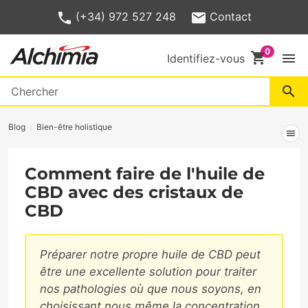
(+34) 972 527 248
Contact
shopping_cart
menu
Identifiez-vous
search
Blog
Bien-être holistique
menu
Comment faire de l'huile de
CBD avec des cristaux de
CBD
Préparer notre propre huile de CBD peut
être une excellente solution pour traiter
nos pathologies où que nous soyons, en
choisissant nous même la concentration