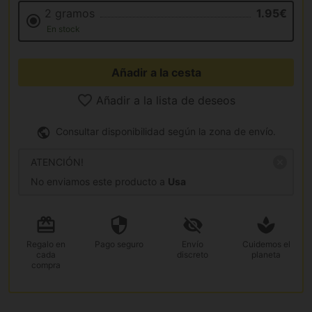
2 gramos
1.95€
En stock
Añadir a la cesta
Añadir a la lista de deseos
Consultar disponibilidad según la zona de envío.
ATENCIÓN!
No enviamos este producto a
Usa
Regalo
en
Pago
seguro
Envío
Cuidemos el
cada
discreto
planeta
compra