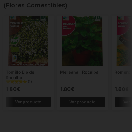
(Flores Comestibles)
Tomillo Bio de
Melisana - Rocalba
Romero 
Rocalba
(1)
1.80€
1.80€
1.80€
Ver producto
Ver producto
Ver