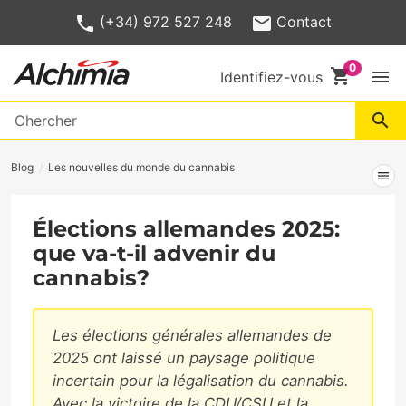
(+34) 972 527 248
Contact
shopping_cart
menu
Identifiez-vous
search
Blog
Les nouvelles du monde du cannabis
menu
Élections allemandes 2025:
que va-t-il advenir du
cannabis?
Les élections générales allemandes de
2025 ont laissé un paysage politique
incertain pour la légalisation du cannabis.
Avec la victoire de la CDU/CSU et la