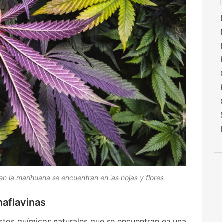
n la marihuana se encuentran en las hojas y flores
naflavinas
tos químicos naturales que se encuentran en una