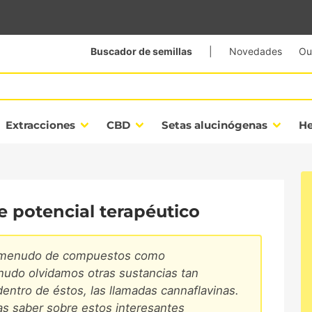
Buscador de semillas
|
Novedades
Ou
Extracciones
CBD
Setas alucinógenas
H
 potencial terapéutico
 a menudo de compuestos como
nudo olvidamos otras sustancias tan
entro de éstos, las llamadas cannaflavinas.
as saber sobre estos interesantes