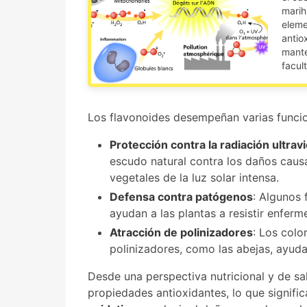
marih
eleme
antio
mante
facul
Los flavonoides desempeñan varias funcio
Protección contra la radiación ultrav
escudo natural contra los daños causa
vegetales de la luz solar intensa.
Defensa contra patógenos
: Algunos 
ayudan a las plantas a resistir enfer
Atracción de polinizadores
: Los colo
polinizadores, como las abejas, ayuda
Desde una perspectiva nutricional y de sa
propiedades antioxidantes, lo que signif