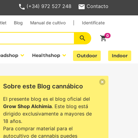
(+34) 972 527 248
Contacto
tlet
Blog
Manual de cultivo
|
Identifícate
search
shopping_cart
eadshop
Healthshop
Outdoor
Indoor
Sobre este Blog cannábico
El presente blog es el blog oficial del
Grow Shop Alchimia
. Este blog está
dirigido exclusivamente a mayores de
18 años.
Para comprar material para el
autocultivo de cannabis puedes