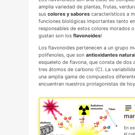
amplia variedad de plantas, frutas, verdu
sus
colores y sabores
característicos a m
funciones biológicas importantes tanto en
responsables de estos colores morados o 
gustan son los
flavonoides
!
Los flavonoides pertenecen a un grupo 
polifenoles, que son
antioxidantes natura
esqueleto de flavona, que consta de dos an
tres átomos de carbono (C). La variabilida
una amplia gama de compuestos diferentes
encuentran nuestros protagonistas de hoy
mar
En es
el cu