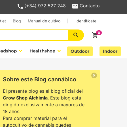
(+34) 972 527 248
Contacto
tlet
Blog
Manual de cultivo
|
Identifícate
search
shopping_cart
eadshop
Healthshop
Outdoor
Indoor
Sobre este Blog cannábico
El presente blog es el blog oficial del
Grow Shop Alchimia
. Este blog está
dirigido exclusivamente a mayores de
18 años.
Para comprar material para el
autocultivo de cannabis puedes