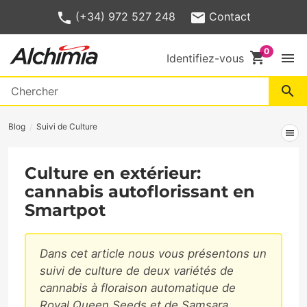
(+34) 972 527 248
Contact
shopping_cart
menu
Identifiez-vous
search
Blog
Suivi de Culture
menu
Culture en extérieur:
cannabis autoflorissant en
Smartpot
Dans cet article nous vous présentons un
suivi de culture de deux variétés de
cannabis à floraison automatique de
Royal Queen Seeds et de Samsara