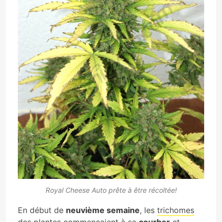
Royal Cheese Auto prête à être récoltée!
En début de
neuvième semaine
, les
trichomes
des plantes
commençaient à se
courber
et