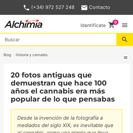
(+34) 972 527 248
Contacto
shopping_cart
menu
Identifícate
search
Blog
Historia y cannabis
menu
20 fotos antiguas que
demuestran que hace 100
años el cannabis era más
popular de lo que pensabas
Desde la invención de la fotografía a
mediados del siglo XIX, es inevitable que
el cannabis, como una planta que lleva