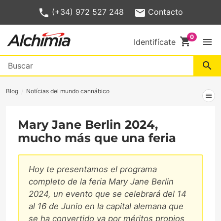
(+34) 972 527 248
Contacto
shopping_cart
menu
Identifícate
search
Blog
Notícias del mundo cannábico
menu
Mary Jane Berlin 2024,
mucho más que una feria
Hoy te presentamos el programa
completo de la feria Mary Jane Berlin
2024, un evento que se celebrará del 14
al 16 de Junio en la capital alemana que
se ha convertido ya por méritos propios