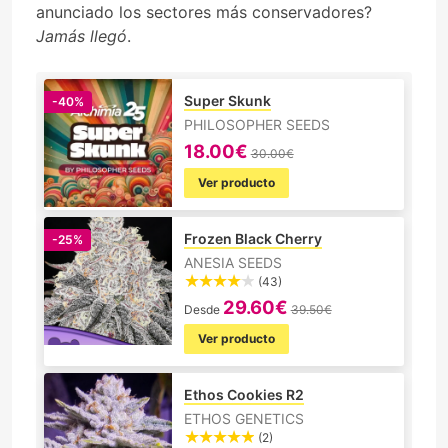
anunciado los sectores más conservadores?
Jamás llegó
.
Super Skunk
-40%
PHILOSOPHER SEEDS
18.00€
30.00€
Ver producto
Frozen Black Cherry
-25%
ANESIA SEEDS
(43)
29.60€
Desde
39.50€
Ver producto
Ethos Cookies R2
ETHOS GENETICS
(2)