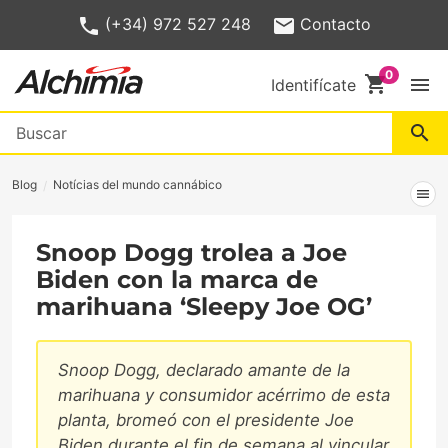
(+34) 972 527 248
Contacto
shopping_cart
menu
Identifícate
search
Blog
Notícias del mundo cannábico
menu
Snoop Dogg trolea a Joe
Biden con la marca de
marihuana ‘Sleepy Joe OG’
Snoop Dogg, declarado amante de la
marihuana y consumidor acérrimo de esta
planta, bromeó con el presidente Joe
Biden durante el fin de semana al vincular