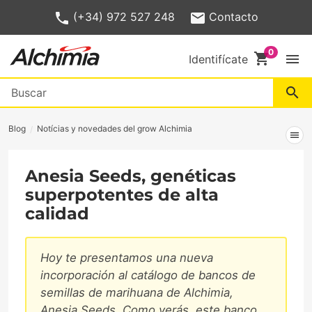
(+34) 972 527 248
Contacto
shopping_cart
menu
Identifícate
search
Blog
Notícias y novedades del grow Alchimia
menu
Anesia Seeds, genéticas
superpotentes de alta
calidad
Hoy te presentamos una nueva
incorporación al catálogo de bancos de
semillas de marihuana de Alchimia,
Anesia Seeds. Como verás, este banco