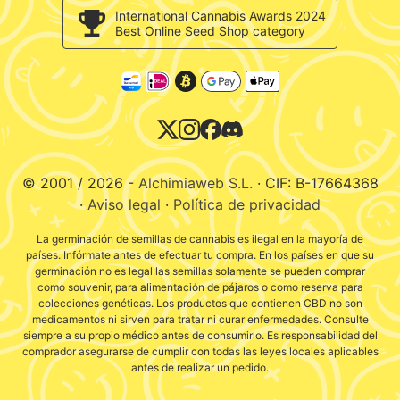
c/ Llevant, 32
Validación de opiniones
International Cannabis Awards 2024
Pol. Industrial Pont del Príncep
Best Online Seed Shop category
Política de cookies
17469 - Vilamalla (Girona, Spain)
Email: info@alchimiaweb.com
Tel.: +34 972 52 72 48
Horario de contacto: 9h-14h
© 2001 / 2026 -
Alchimiaweb S.L.
· CIF: B-17664368
·
Aviso legal
·
Política de privacidad
La germinación de semillas de cannabis es ilegal en la mayoría de
países. Infórmate antes de efectuar tu compra. En los países en que su
germinación no es legal las semillas solamente se pueden comprar
como souvenir, para alimentación de pájaros o como reserva para
colecciones genéticas. Los productos que contienen CBD no son
medicamentos ni sirven para tratar ni curar enfermedades. Consulte
siempre a su propio médico antes de consumirlo. Es responsabilidad del
comprador asegurarse de cumplir con todas las leyes locales aplicables
antes de realizar un pedido.