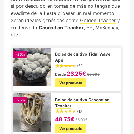
si por descuido en tomas de más no tengas que
evadirte de la fiesta o pasar un mal momento.
Serán ideales genéticas como
Golden Teacher
y
su derivado
Cascadian Teacher
,
B+
,
McKennaii
,
etc.
Bolsa de cultivo Tidal Wave
-25%
Ape
(62)
26.25€
Desde
35.00€
Ver producto
Bolsa de cultivo Cascadian
-25%
Teacher
(17)
48.75€
65.00€
Ver producto