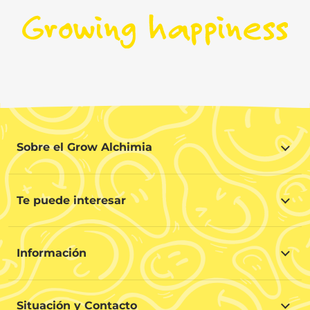
Sobre el Grow Alchimia
Sobre el Grow Alchimia
Situación y Contacto
Te puede interesar
Ayúdanos a mejorar
Ofertas
Contacto para profesionales (B2B)
Guía para principiantes
Programa de Afiliados
Información
Regalos en cada Compra
Gastos de envío
Preguntas frecuentes
Condiciones y términos de la compra
Opiniones de clientes
Situación y Contacto