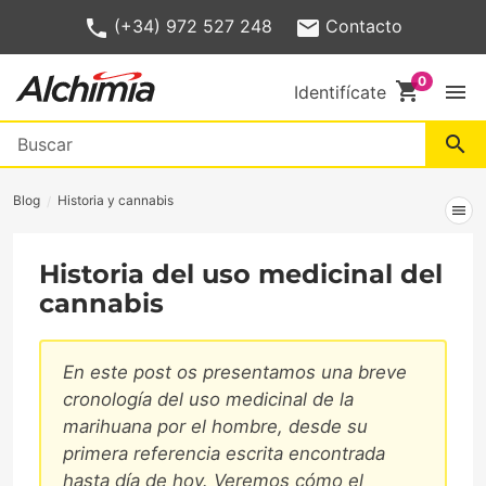
(+34) 972 527 248
Contacto
shopping_cart
menu
Identifícate
search
Blog
Historia y cannabis
menu
Historia del uso medicinal del
cannabis
En este post os presentamos una breve
cronología del uso medicinal de la
marihuana por el hombre, desde su
primera referencia escrita encontrada
hasta día de hoy. Veremos cómo el