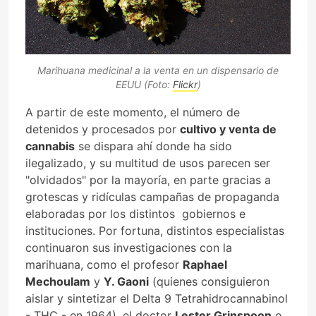
Marihuana medicinal a la venta en un dispensario de
EEUU (Foto:
Flickr
)
A partir de este momento, el número de
detenidos y procesados por
cultivo y venta de
cannabis
se dispara ahí donde ha sido
ilegalizado, y su multitud de usos parecen ser
"olvidados" por la mayoría, en parte gracias a
grotescas y ridículas campañas de propaganda
elaboradas por los distintos gobiernos e
instituciones. Por fortuna, distintos especialistas
continuaron sus investigaciones con la
marihuana, como el profesor
Raphael
Mechoulam
y
Y. Gaoni
(quienes consiguieron
aislar y sintetizar el Delta 9 Tetrahidrocannabinol
- THC - en 1964), el doctor
Lester Grinspoon
o,