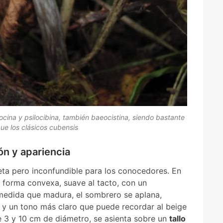
ocina y psilocibina, también baeocistina, siendo bastante
ue los clásicos cubensis
ón y apariencia
eta pero inconfundible para los conocedores. En
a forma convexa, suave al tacto, con un
medida que madura, el sombrero se aplana,
y un tono más claro que puede recordar al beige
e 3 y 10 cm de diámetro, se asienta sobre un
tallo