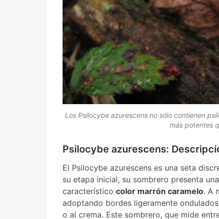
Los Psilocybe azurescens no sólo contienen psil
más potentes q
Psilocybe azurescens: Descripci
El Psilocybe azurescens es una seta discr
su etapa inicial, su sombrero presenta un
característico
color marrón caramelo
. A 
adoptando bordes ligeramente ondulados 
o al crema. Este sombrero, que mide entr