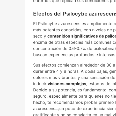
entornos que replican sus condiciones pre
Efectos del Psilocybe azurescens
El Psilocybe azurescens es ampliamente 
más potentes conocidas, con niveles de ps
seco y
contenidos significativos de psilo
encima de otras especies más comunes co
concentración de 0.6-0.7% de psilocibina)
buscan experiencias profundas e intensas
Sus efectos comienzan alrededor de 30 a
durar entre 4 y 8 horas. A dosis bajas, g
colores más vibrantes y una sensación de 
inducir
visiones complejas
, estados de i
Debido a su potencia, es fundamental co
seguro, especialmente para quienes no tie
hecho, te recomendamos probar primero lo
azurescens...¡un poco de experiencia siem
gratificante y no se convierta en un
mal vi