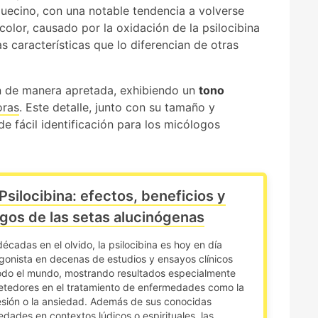
uecino, con una notable tendencia a volverse
olor, causado por la oxidación de la psilocibina
as características que lo diferencian de otras
an de manera apretada, exhibiendo un
tono
oras
. Este detalle, junto con su tamaño y
e fácil identificación para los micólogos
Psilocibina: efectos, beneficios y
sgos de las setas alucinógenas
décadas en el olvido, la psilocibina es hoy en día
gonista en decenas de estudios y ensayos clínicos
odo el mundo, mostrando resultados especialmente
tedores en el tratamiento de enfermedades como la
sión o la ansiedad. Además de sus conocidas
edades en contextos lúdicos o espirituales, las