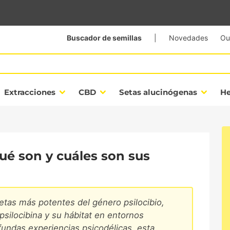
Buscador de semillas
|
Novedades
Ou
Extracciones
CBD
Setas alucinógenas
H
ué son y cuáles son sus
etas más potentes del género psilocibio,
psilocibina y su hábitat en entornos
fundas experiencias psicodélicas, esta