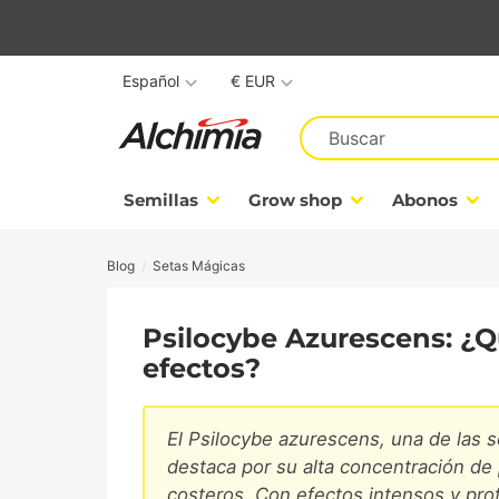
Español
€ EUR
Semillas
Grow shop
Abonos
Blog
Setas Mágicas
Psilocybe Azurescens: ¿Q
efectos?
El Psilocybe azurescens, una de las s
destaca por su alta concentración de 
costeros. Con efectos intensos y pro