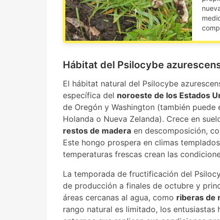
nueva
medic
comp
Hábitat del Psilocybe azurescen
El hábitat natural del Psilocybe azurescen
específica del
noroeste de los Estados U
de Oregón y Washington (también puede e
Holanda o Nueva Zelanda). Crece en suelo
restos de madera
en descomposición, com
Este hongo prospera en climas templados 
temperaturas frescas crean las condicione
La temporada de fructificación del Psilo
de producción a finales de octubre y pri
áreas cercanas al agua, como
riberas de 
rango natural es limitado, los entusiastas 