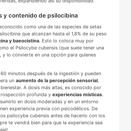
feridas, expandiendo así su disponibilidad.
 y contenido de psilocibina
reconocido como una de las especies de setas
ilocibina que alcanzan hasta el 1,8% de su peso
cina y baeocistina
. Esto lo coloca muy por
mo el Psilocybe cubensis (que suele tener una
, y lo convierte en una opción para quienes
.
 60 minutos después de la ingestión y pueden
enera un
aumento de la percepción sensorial
,
bienestar. A dosis más altas, es conocido por
ntrospección profunda y
experiencias místicas
.
nsumirlo en dosis moderadas y en un entorno
nen experiencia previa con psicodélicos. De
s psilocybe cubensis antes de hacerlo con los
pre te vendrá bien para que la experiencia sea
aje
!