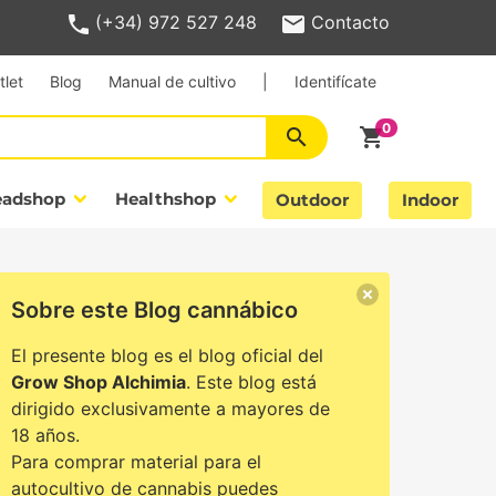
(+34) 972 527 248
Contacto
tlet
Blog
Manual de cultivo
|
Identifícate
search
shopping_cart
eadshop
Healthshop
Outdoor
Indoor
Sobre este Blog cannábico
El presente blog es el blog oficial del
Grow Shop Alchimia
. Este blog está
dirigido exclusivamente a mayores de
18 años.
Para comprar material para el
autocultivo de cannabis puedes