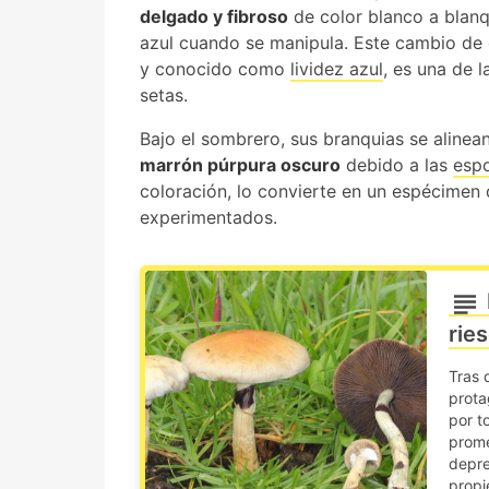
delgado y fibroso
de color blanco a blanq
azul cuando se manipula. Este cambio de c
y conocido como
lividez azul
, es una de l
setas.
Bajo el sombrero, sus branquias se aline
marrón púrpura oscuro
debido a las
esp
coloración, lo convierte en un espécimen d
experimentados.
rie
Tras 
prota
por t
prome
depre
propi